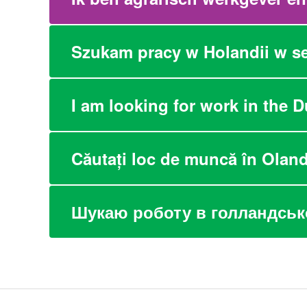
Szukam pracy w Holandii w s
I am looking for work in the D
Căutați loc de muncă în Olan
Шукаю роботу в голландськ