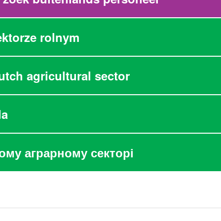
ektorze rolnym
utch agricultural sector
da
ому аграрному секторі