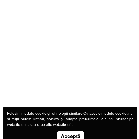
Folosim module cookie și tehnologii similare Cu aceste module cookie, noi
și terții putem urmări, colecta și adapta preferințele tale pe internet pe
website-ul nostru și pe alte website-uri.
Acceptă