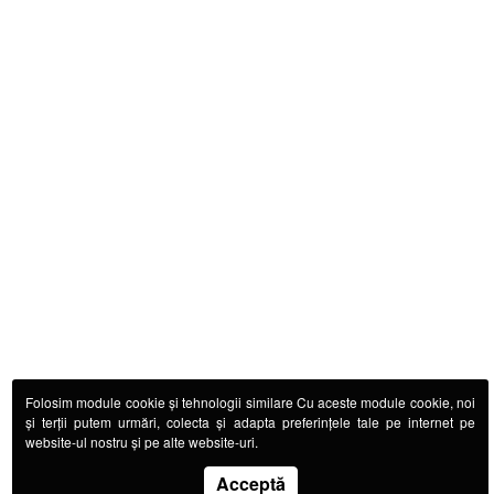
Folosim module cookie și tehnologii similare Cu aceste module cookie, noi
și terții putem urmări, colecta și adapta preferințele tale pe internet pe
website-ul nostru și pe alte website-uri.
Acceptă