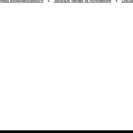
ітика конфіденційності
Загальні умови та положення
Discl