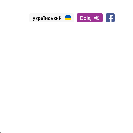
український
Вхід