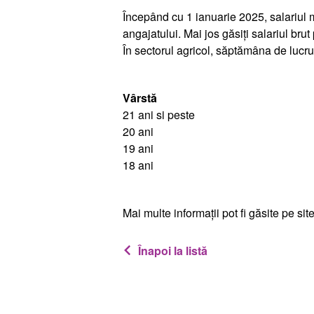
Începând cu 1 ianuarie 2025, salariul m
angajatului. Mai jos găsiți salariul bru
În sectorul agricol, săptămâna de lucr
Vârstă
21 ani si peste
20 ani
19 ani
18 ani
Mai multe informații pot fi găsite pe si
Înapoi la listă