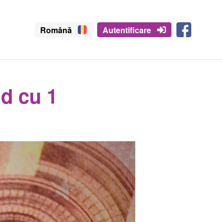
Română
Autentificare
nd cu 1