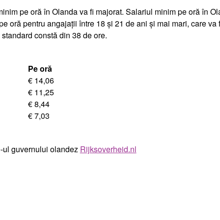
inim pe oră în Olanda va fi majorat. Salariul minim pe oră în Ol
t pe oră pentru angajații între 18 și 21 de ani și mai mari, care va
u standard constă din 38 de ore.
Pe oră
€ 14,06
€ 11,25
€ 8,44
€ 7,03
te-ul guvernului olandez
Rijksoverheid.nl